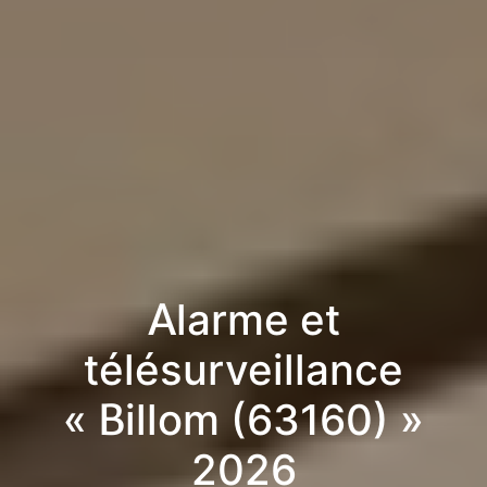
Alarme et
télésurveillance
« Billom (63160) »
2026