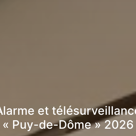
Alarme et télésurveillanc
« Puy-de-Dôme » 2026