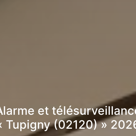
Alarme et télésurveillanc
« Tupigny (02120) » 202