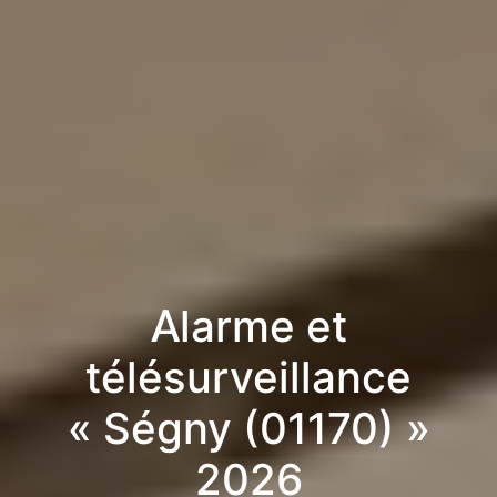
Alarme et
télésurveillance
« Ségny (01170) »
2026