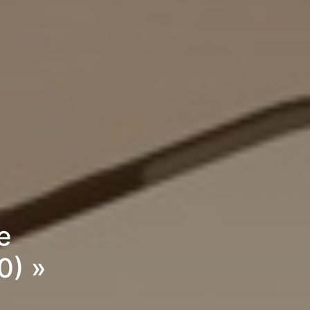
e
0) »