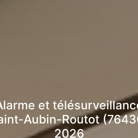
Alarme et télésurveillanc
aint-Aubin-Routot (7643
2026