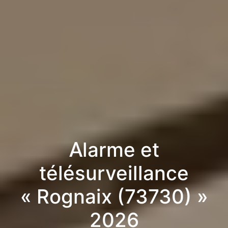
Alarme et
télésurveillance
« Rognaix (73730) »
2026