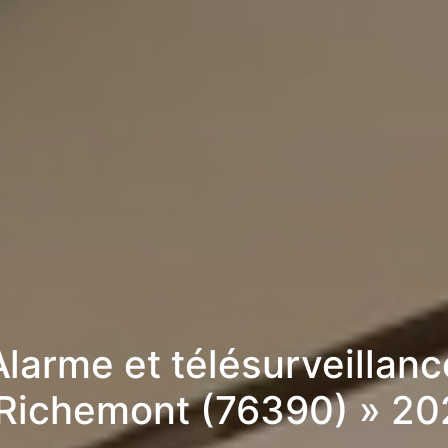
Alarme et télésurveillanc
 Richemont (76390) » 20