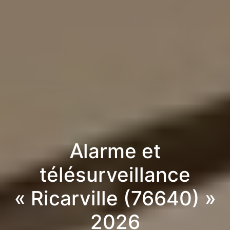
Alarme et
télésurveillance
« Ricarville (76640) »
2026