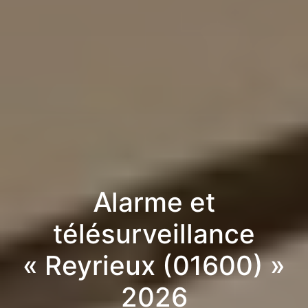
Alarme et
télésurveillance
« Reyrieux (01600) »
2026