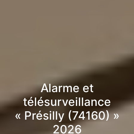
Alarme et
télésurveillance
« Présilly (74160) »
2026