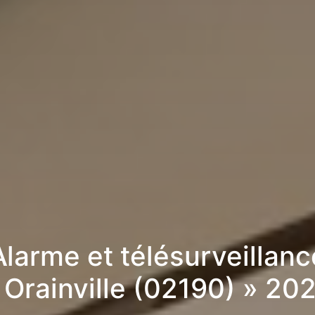
Alarme et télésurveillanc
 Orainville (02190) » 20