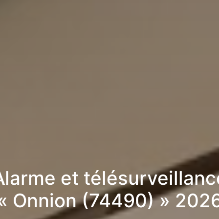
Alarme et télésurveillanc
« Onnion (74490) » 202