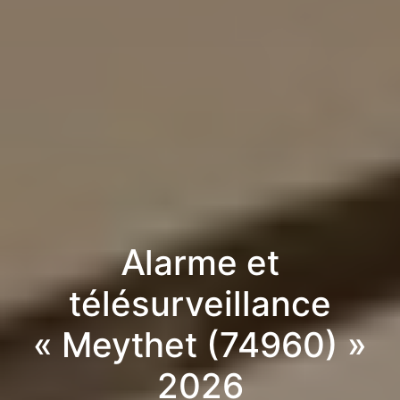
Alarme et
télésurveillance
« Meythet (74960) »
2026