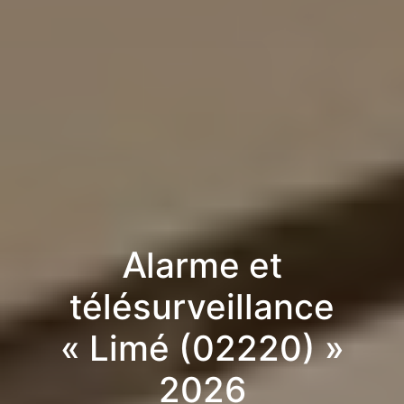
Alarme et
télésurveillance
« Limé (02220) »
2026