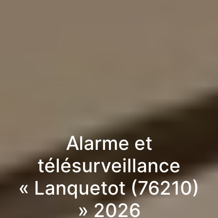
Alarme et
télésurveillance
« Lanquetot (76210)
» 2026