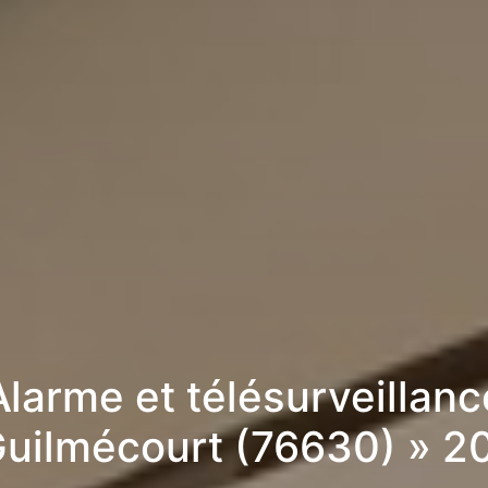
Alarme et télésurveillanc
Guilmécourt (76630) » 2