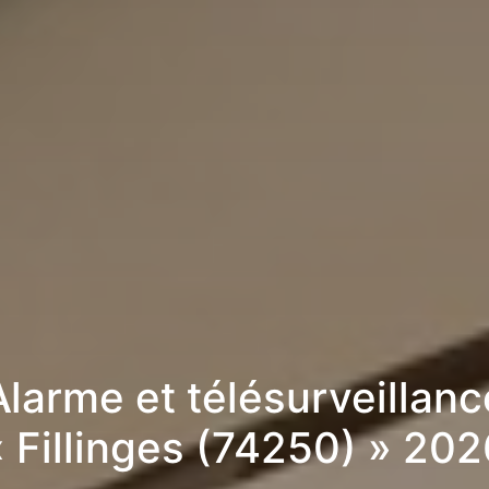
Alarme et télésurveillanc
« Fillinges (74250) » 202