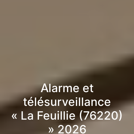
Alarme et
télésurveillance
« La Feuillie (76220)
» 2026