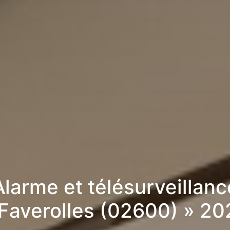
Alarme et télésurveillanc
 Faverolles (02600) » 20