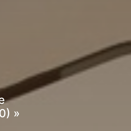
e
0) »