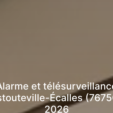
Alarme et télésurveillanc
stouteville-Écalles (7675
2026