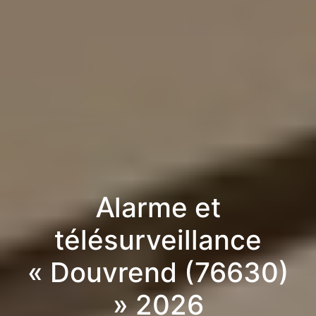
Alarme et
télésurveillance
« Douvrend (76630)
» 2026