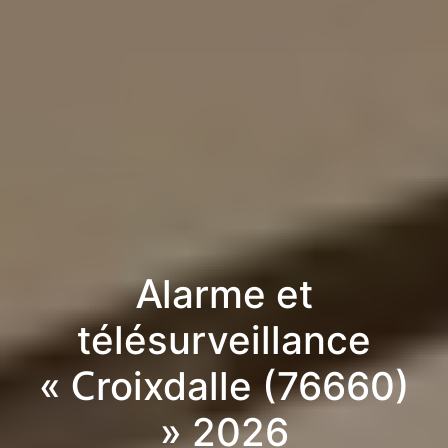
Alarme et
télésurveillance
« Croixdalle (76660)
» 2026