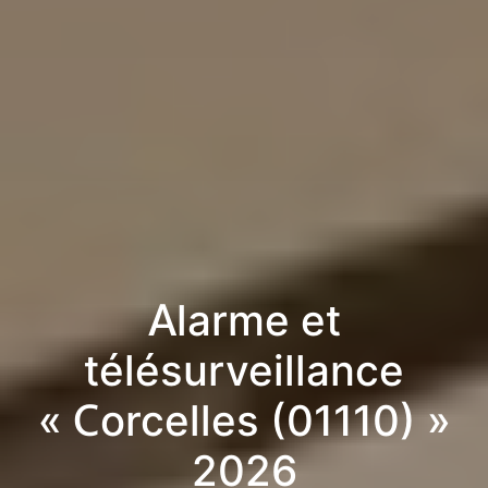
Alarme et
télésurveillance
« Corcelles (01110) »
2026