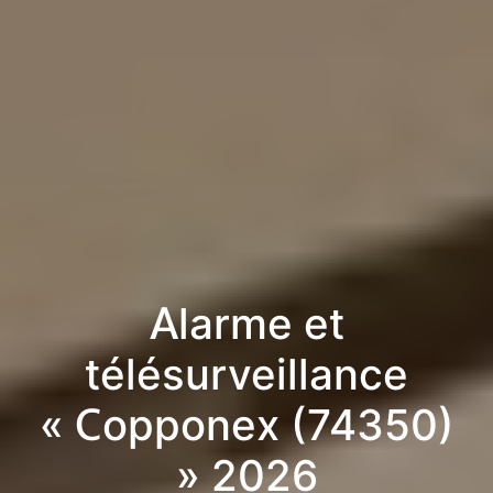
Alarme et
télésurveillance
« Copponex (74350)
» 2026