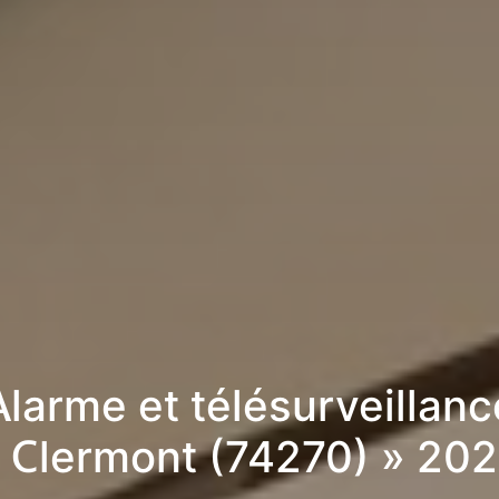
Alarme et télésurveillanc
 Clermont (74270) » 20