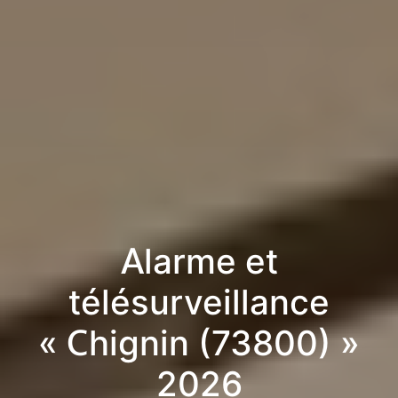
Alarme et
télésurveillance
« Chignin (73800) »
2026