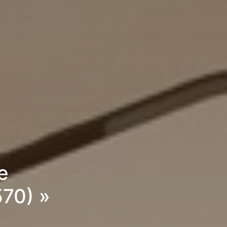
e
570) »