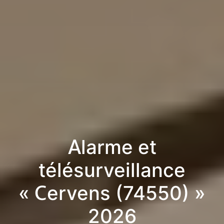
Alarme et
télésurveillance
« Cervens (74550) »
2026