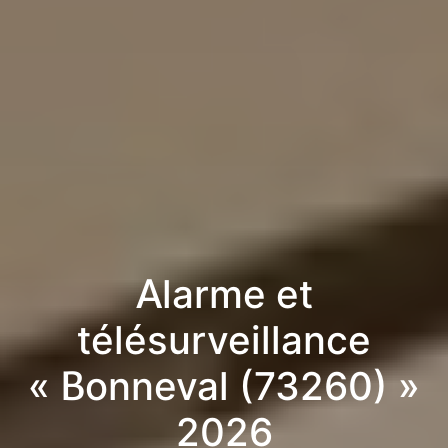
Alarme et
télésurveillance
« Bonneval (73260) »
2026