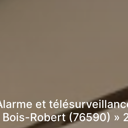
Alarme et télésurveillanc
 Bois-Robert (76590) »