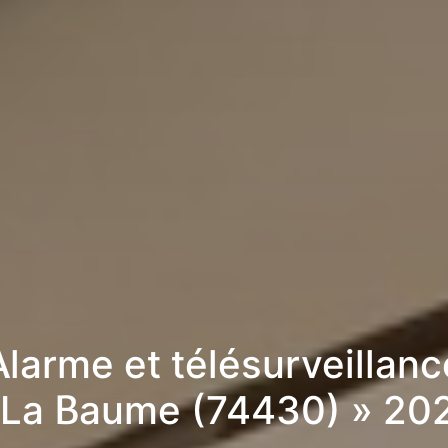
Alarme et télésurveillanc
 La Baume (74430) » 20