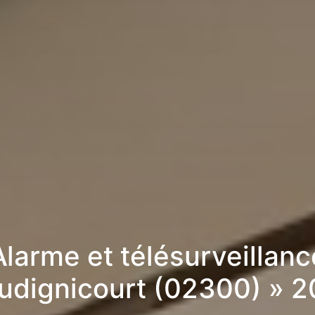
Alarme et télésurveillanc
udignicourt (02300) » 